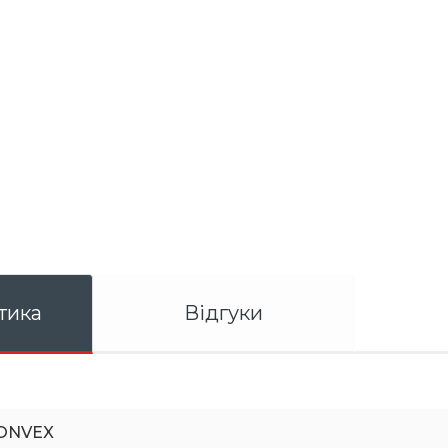
тика
Відгуки
ONVEX