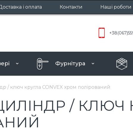
Доставка і оплата
Контакти
Наші роботи
Міжкімнатн
+38
(067)
55
Вхідні две
вері
Фурнітура
ру
др / ключ кругла CONVEX хром полірований
ЦИЛІНДР / КЛЮЧ 
АНИЙ