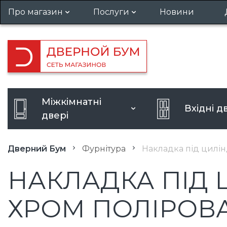
Про магазин
Послуги
Новини
Гарантія та повернення
Установка дверей
Вакансії
Виклик замірника
Кредит
Посилення дверного отвору
Міжкімнатні
Вхідні д
Розширення дверного отво
двері
Дверний Бум
Фурнітура
Накладка під цилін
НАКЛАДКА ПІД 
ХРОМ ПОЛІРОВ