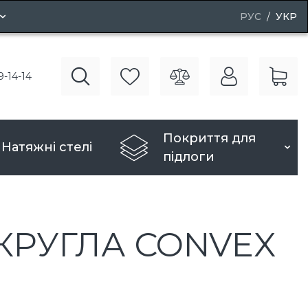
РУС
УКР
і двері
9-14-14
рі
Покриття для
Натяжні стелі
підлоги
КРУГЛА CONVEX