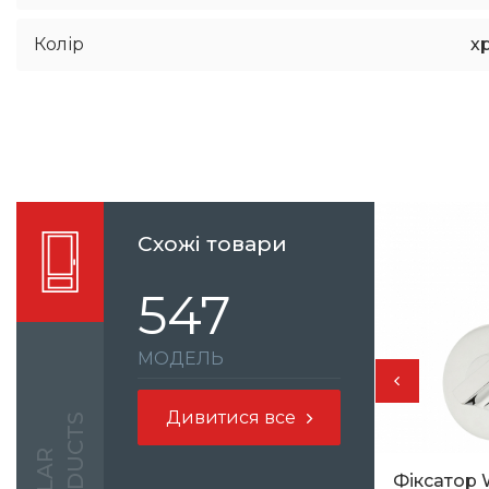
Колір
х
Схожі товари
547
МОДЕЛЬ
Дивитися все
S
Фіксатор