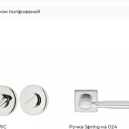
ром полірований
 WC
Ручка Spring на 024