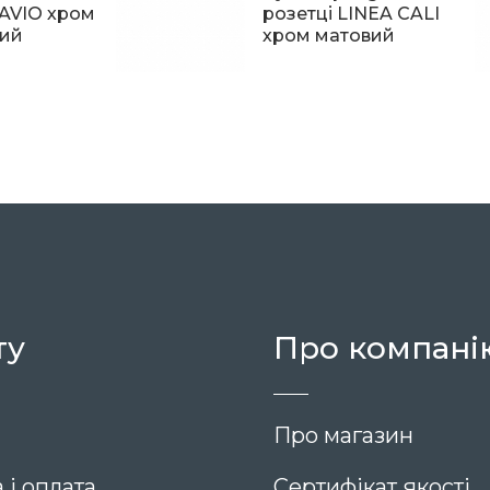
LAVIO хром
розетці LINEA CALI
ний
хром матовий
2 414
ту
Про компані
Про магазин
 і оплата
Сертифікат якості