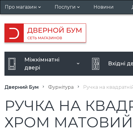
Про магазин
Послуги
Новини
Гарантія та повернення
Установка дверей
Вакансії
Виклик замірника
Кредит
Посилення дверного отвору
Міжкімнатні
Вхідні д
Розширення дверного отво
двері
Дверний Бум
Фурнітура
Ручка на квадратні
РУЧКА НА КВАДР
ХРОМ МАТОВИЙ