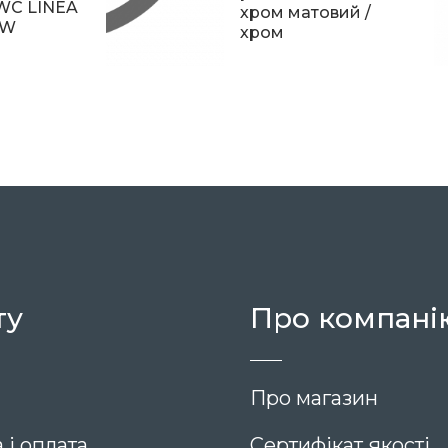
WC LINEA
хром матовий /
SW
хром
5 565
ту
Про компані
Про магазин
 і оплата
Сертифікат якості