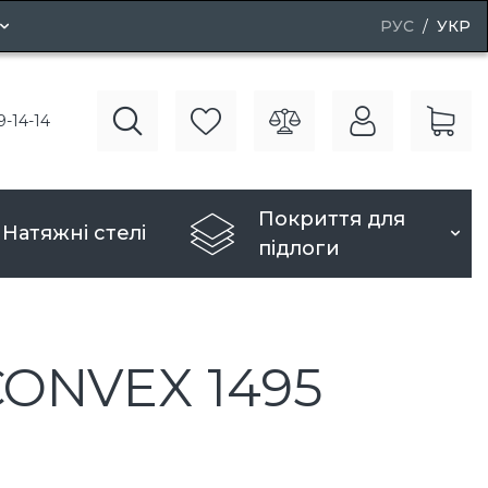
РУС
УКР
і двері
9-14-14
рі
Покриття для
Натяжні стелі
підлоги
ONVEX 1495