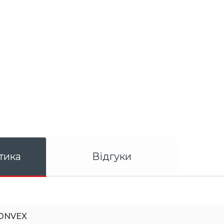
тика
Відгуки
ONVEX