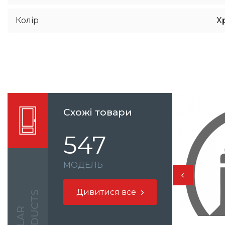
Колір
Х
Схожі товари
547
МОДЕЛЬ
Дивитися все
S