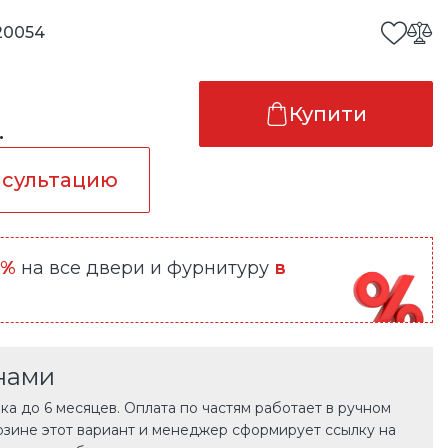
20054
Купити
.
нсультацию
0%
на все двери и фурнитуру
в
нами
а до 6 месяцев. Оплата по частям работает в ручном
рзине этот вариант и менеджер сформирует ссылку на