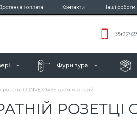
Доставка і оплата
Контакти
Наші роботи
Міжкімнатн
+38
(067)
55
Вхідні две
вері
Фурнітура
ру
й розетці CONVEX 1495 хром матовий
АТНІЙ РОЗЕТЦІ C