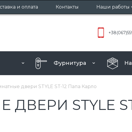
ставка и оплата
Контакты
Наши работы
Межкомнат
+38
(067)
55
Входные д
Фурнитура
На
натные двери STYLE ST-12 Папа Карло
ДВЕРИ STYLE ST