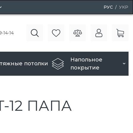
РУС
УКР
ные двери
9-14-14
вери
Напольное
тяжные потолки
покрытие
-12 ПАПА