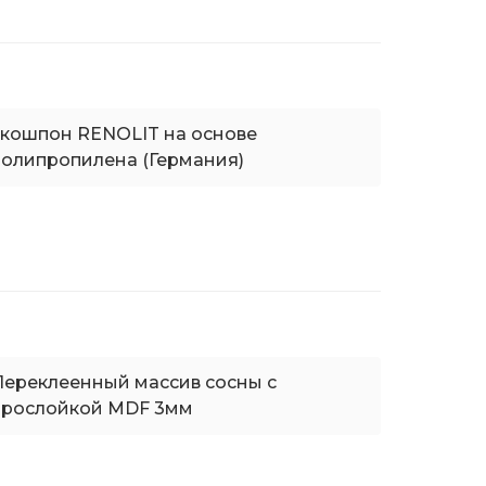
экошпон RENOLIT на основе
полипропилена (Германия)
Переклеенный массив сосны с
прослойкой MDF 3мм