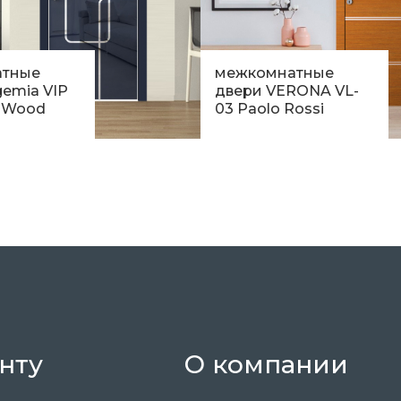
атные
межкомнатные
emia VIP
двери VERONA VL-
e Wood
03 Paolo Rossi
н.
11 511
грн.
нту
О компании