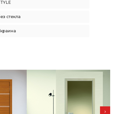
STYLE
ез стекла
Украина