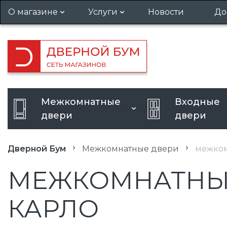
О магазине
Услуги
Новости
До
Гарантия и возврат
Установка дверей
Вакансии
Вызов замерщика
Кредит
Усиление дверного проема
Межкомнатные
Входные
Расширение дверного
двери
двери
проема
Дверной Бум
Межкомнатные двери
межком
МЕЖКОМНАТНЫЕ 
КАРЛО