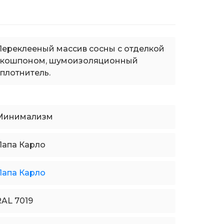
Переклееный массив сосны с отделкой
экошпоном, шумоизоляционный
уплотнитель.
Минимализм
Папа Карло
Папа Карло
RAL 7019