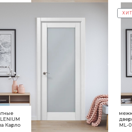
.
5 2
ХИТ
атные
меж
LLENIUM
двер
па Карло
ML-0