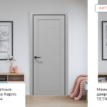
ХИТ
атные
Меж
а Карло
двер
04
TETR