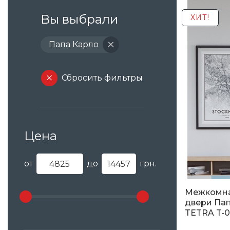
Вы выбрали
ХИТ!
Папа Карло
Сбросить фильтры
Цена
от
до
грн.
Межкомн
двери Пап
TETRA T-