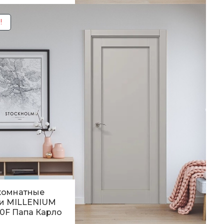
00
грн.
!
комнатные
и MILLENIUM
0F Папа Карло