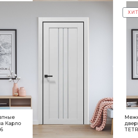
н.
5 11
ХИТ
атные
Меж
а Карло
двер
6
TETR