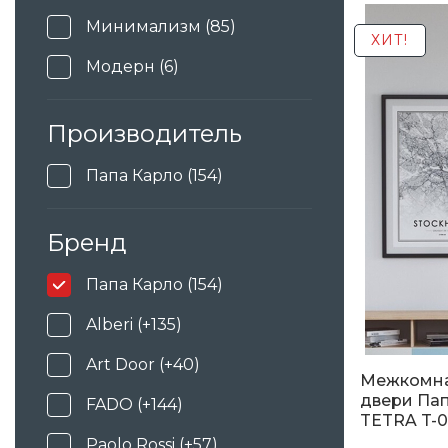
5 080
гр
Минимализм (85)
ХИТ!
Модерн (6)
Производитель
Папа Карло (154)
Бренд
Папа Карло (154)
Alberi (+135)
Art Door (+40)
Межкомн
двери Пап
FADO (+144)
TETRA T-0
Paolo Rossi (+57)