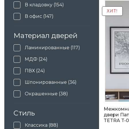
4 945
гр
В кладовку (154)
ХИТ!
В офис (147)
В спальню (154)
Материал дверей
В туалет (154)
Ламинированные (117)
В кухню (154)
МДФ (24)
ПВХ (24)
Шпонированные (36)
Окрашенные (38)
Межкомн
Стиль
двери Пап
TETRA T-0
Классика (88)