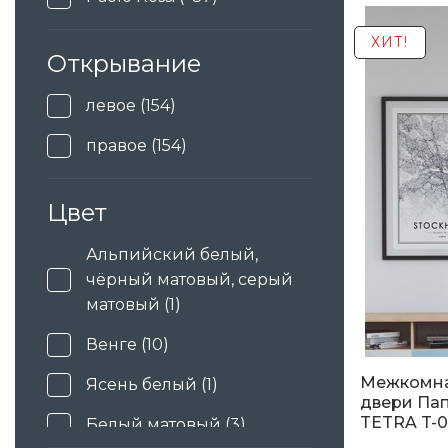
5 130
грн
Rodos (+51)
ХИТ!
Открывание
Status doors (+20)
левое (154)
Wake wood (+197)
правое (154)
Двери Украины (+21)
Дверной Бум (+282)
Цвет
Альпийский белый,
чёрный матовый, серый
матовый (1)
Венге (10)
Межкомн
Ясень белый (1)
двери Пап
TETRA T-0
Белый матовый (3)