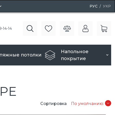
РУС
УКР
ные двери
9-14-14
вери
Напольное
тяжные потолки
покрытие
РЕ
Сортировка
По умолчанию: