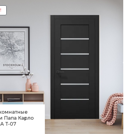
!
комнатные
и Папа Карло
A T-07