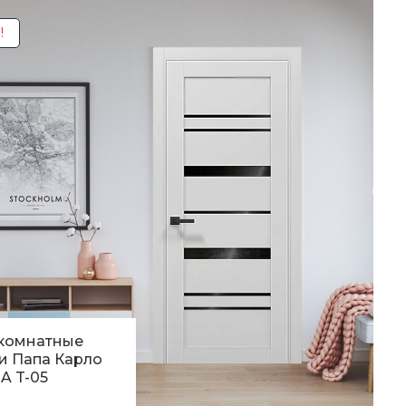
80
грн.
!
комнатные
и Папа Карло
A T-05