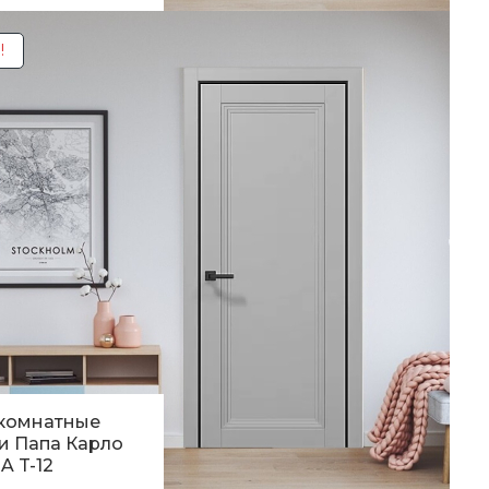
89
грн.
!
комнатные
и Папа Карло
A T-12