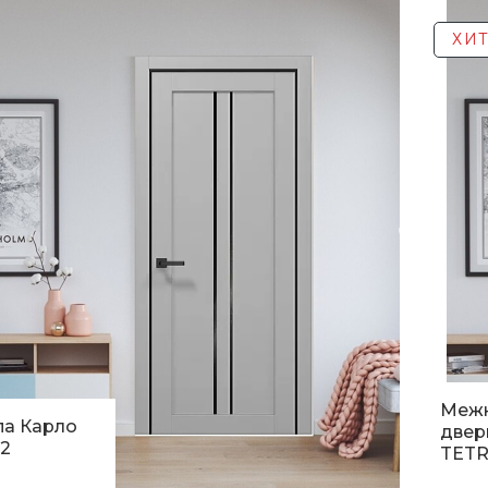
н.
4 8
ХИТ
Меж
па Карло
двер
2
TETR