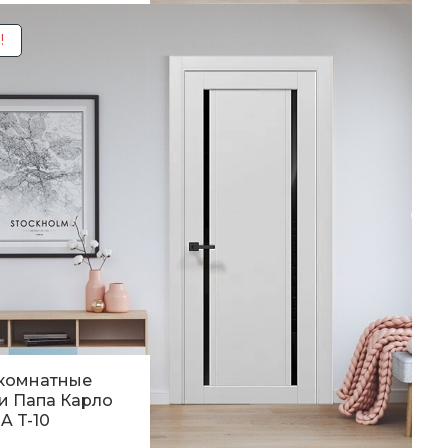
0
грн.
!
комнатные
и Папа Карло
A T-10