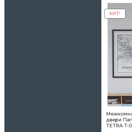
5 380
гр
RAL 1005 (2)
ХИТ!
Межкомн
двери Пап
TETRA T-