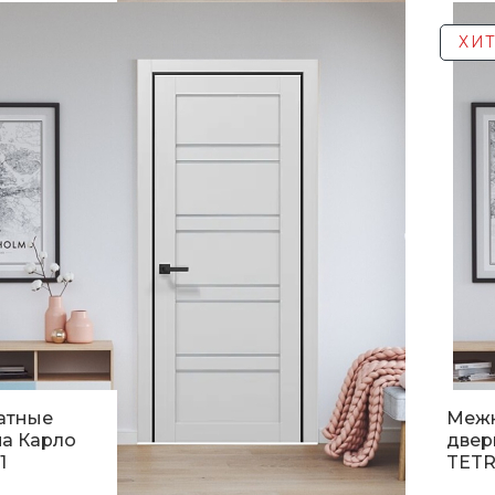
н.
5 0
ХИТ
атные
Меж
а Карло
двер
1
TETR