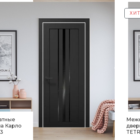
.
5 16
ХИТ
атные
Меж
а Карло
двер
3
TETR