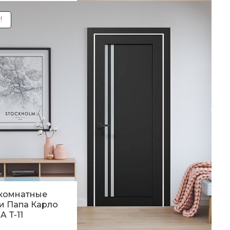
60
грн.
!
комнатные
и Папа Карло
A T-11