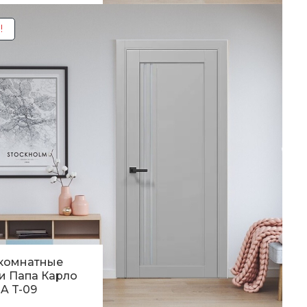
0
грн.
!
комнатные
и Папа Карло
A T-09