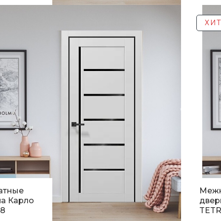
н.
5 4
ХИТ
атные
Меж
а Карло
двер
08
TETR