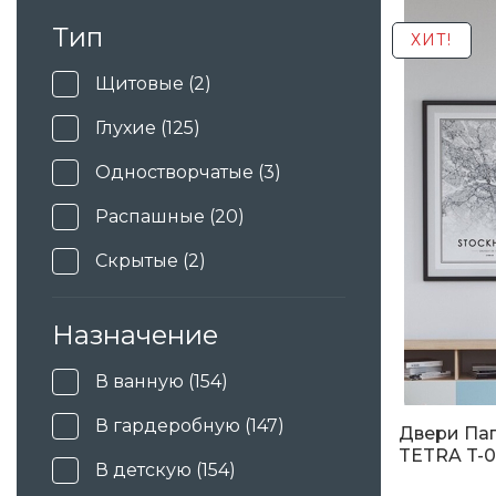
4 825
гр
Тип
ХИТ!
Щитовые (2)
Глухие (125)
Одностворчатые (3)
Распашные (20)
Скрытые (2)
Со стеклом (24)
Назначение
Эконом класса (94)
В ванную (154)
Элитные (47)
В гардеробную (147)
Двери Па
TETRA T-0
В детскую (154)