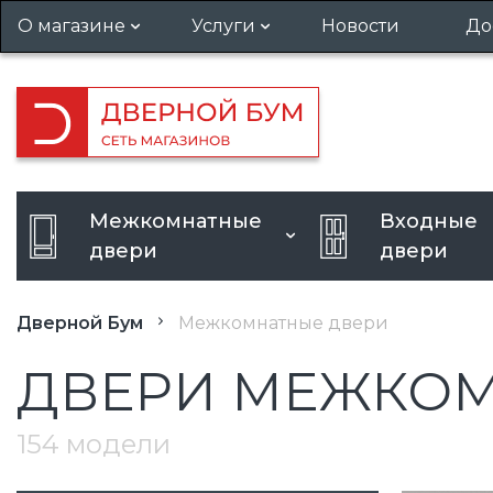
О магазине
Услуги
Новости
До
Гарантия и возврат
Установка дверей
Вакансии
Вызов замерщика
Кредит
Усиление дверного проема
Межкомнатные
Входные
Расширение дверного
двери
двери
проема
Дверной Бум
Межкомнатные двери
ДВЕРИ МЕЖКОМ
154 модели