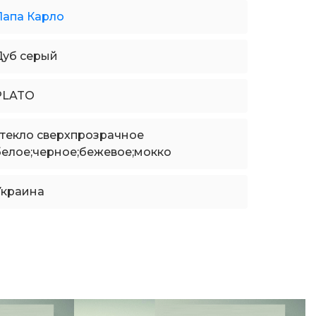
Папа Карло
Дуб серый
PLATO
стекло сверхпрозрачное
белое;черное;бежевое;мокко
Украина