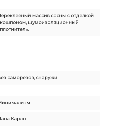
Переклееный массив сосны с отделкой
экошпоном, шумоизоляционный
уплотнитель.
Без саморезов, снаружи
Минимализм
Папа Карло