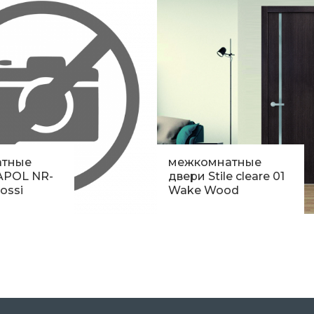
атные
межкомнатные
APOL NR-
двери Stile cleare 01
ossi
Wake Wood
рн.
11 562
грн.