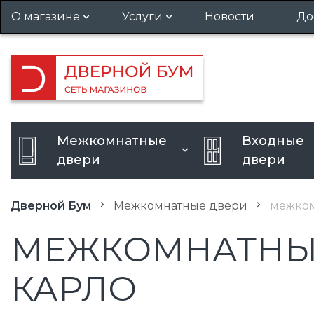
О магазине
Услуги
Новости
До
Гарантия и возврат
Установка дверей
Вакансии
Вызов замерщика
Кредит
Усиление дверного проема
Межкомнатные
Входные
Расширение дверного
двери
двери
проема
Дверной Бум
Межкомнатные двери
межком
МЕЖКОМНАТНЫЕ 
КАРЛО