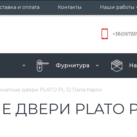
ставка и оплата
Контакты
Наши работы
Межкомнат
+38
(067)
55
Входные д
Фурнитура
На
натные двери PLATO PL-12 Папа Карло
ДВЕРИ PLATO P