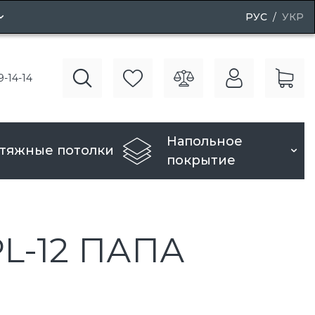
РУС
УКР
ные двери
9-14-14
вери
Напольное
тяжные потолки
покрытие
L-12 ПАПА