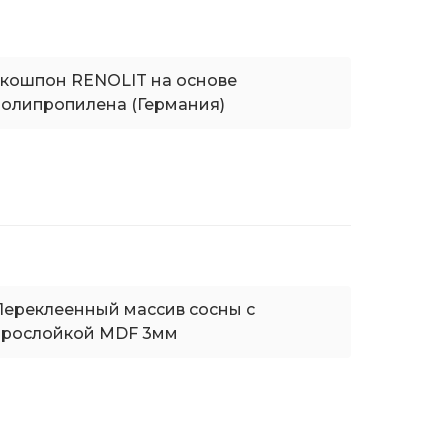
экошпон RENOLIT на основе
полипропилена (Германия)
Переклеенный массив сосны с
прослойкой MDF 3мм