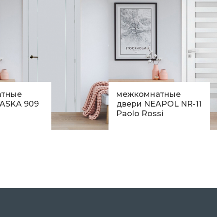
атные
межкомнатные
YASKA 909
двери NEAPOL NR-11
Paolo Rossi
н.
15 582
грн.