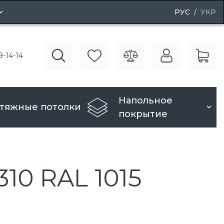
РУС
УКР
ные двери
9-14-14
вери
Напольное
тяжные потолки
покрытие
0 RAL 1015