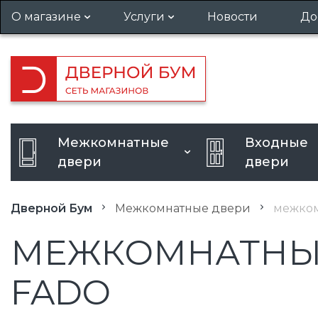
О магазине
Услуги
Новости
До
Гарантия и возврат
Установка дверей
Вакансии
Вызов замерщика
Кредит
Усиление дверного проема
Межкомнатные
Входные
Расширение дверного
двери
двери
проема
Дверной Бум
Межкомнатные двери
межком
МЕЖКОМНАТНЫЕ Д
FADO