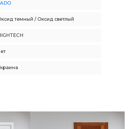
FADO
Оксид темный / Оксид светлый
HIGHTECH
нет
Украина