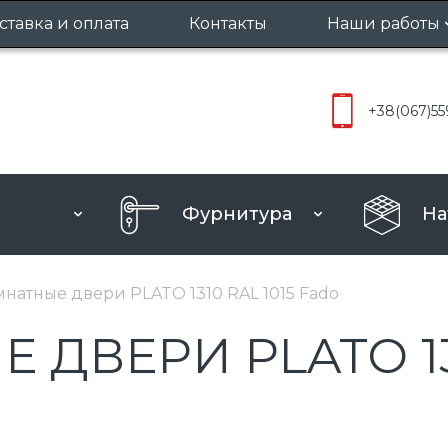
ставка и оплата
Контакты
Наши работы
Межкомнат
+38
(067)
55
Входные д
Фурнитура
На
натные двери PLATO 1310 RAL 1015 Fado
ВЕРИ PLATO 131