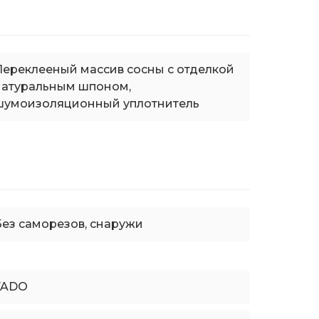
Переклееный массив сосны с отделкой
натуральным шпоном,
шумоизоляционный уплотнитель
Без саморезов, снаружи
FADO