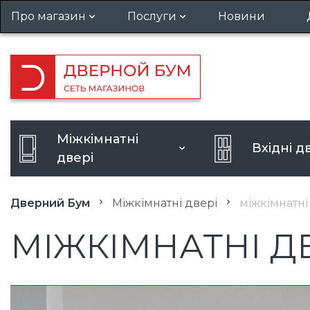
Про магазин
Послуги
Новини
Гарантія та повернення
Установка дверей
Вакансії
Виклик замірника
Кредит
Посилення дверного отвору
Міжкімнатні
Вхідні д
Розширення дверного отво
двері
Дверний Бум
Міжкімнатні двері
міжкімнатні
МІЖКІМНАТНІ ДВ