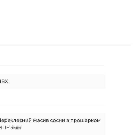
ПВХ
Переклеєний масив сосни з прошарком
MDF 3мм