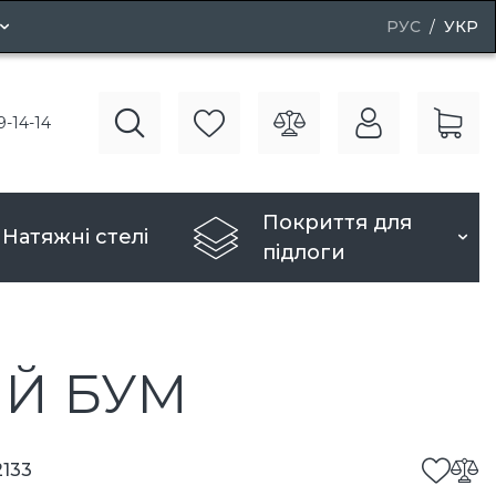
РУС
УКР
і двері
9-14-14
рі
Покриття для
Натяжні стелі
підлоги
ИЙ БУМ
2133