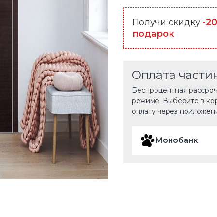
Получи скидку
-2
подарок
Оплата части
Беспроцентная рассрочк
режиме. Выберите в ко
оплату через приложен
Монобанк