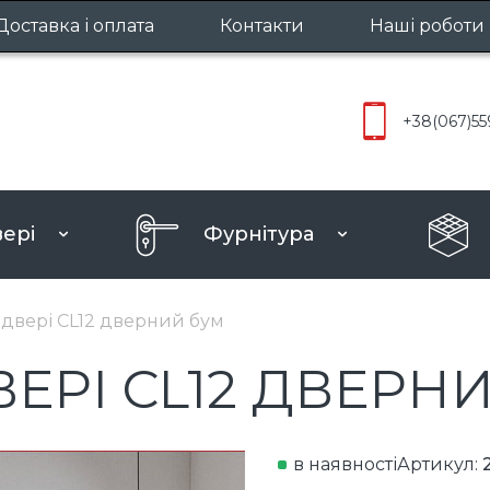
Доставка і оплата
Контакти
Наші роботи
Міжкімнатн
+38
(067)
55
Вхідні две
вері
Фурнітура
ру
 двері CL12 дверний бум
ЕРІ CL12 ДВЕРН
в наявності
Артикул: