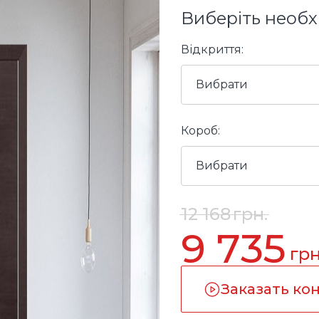
Виберіть необх
Відкриття:
Вибрати
Короб:
Вибрати
12 168
грн.
9 735
грн
Заказать ко