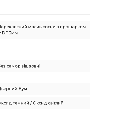
Переклеєний масив сосни з прошарком
MDF 3мм
ез саморізів, зовні
Дверний Бум
Оксид темний / Оксид світлий