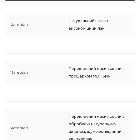
Натуральний шпон і
Матеріал
високоміцний лак
Переклеєний масив сосни з
Матеріал
прошарком MDF 3мм
Переклеєний масив сосни з
обробкою натуральним
Матеріал
шпоном, шумоізоляційний
ущільнювач