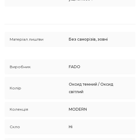
Матеріал лиштви
Без саморізів, зовні
Виробник
FADO
Оксид темний / Оксид
Колір
світлий
Колекція
MODERN
Скло
Ні