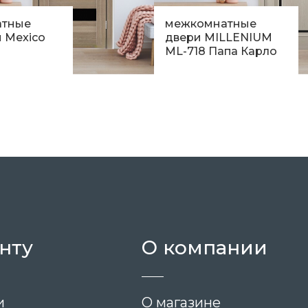
атные
межкомнатные
 Mexico
двери MILLENIUM
ML-718 Папа Карло
9 600
грн.
.
нту
О компании
и
О магазине