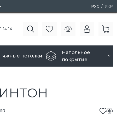
РУС
УКР
ные двери
9-14-14
вери
Напольное
тяжные потолки
покрытие
ЛИНТОН
110