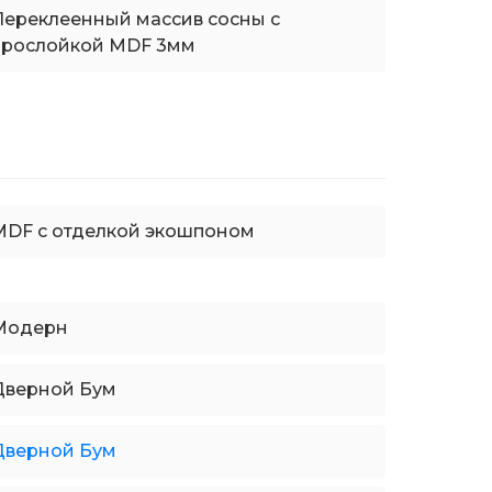
Переклеенный массив сосны с
прослойкой MDF 3мм
MDF с отделкой экошпоном
Модерн
Дверной Бум
Дверной Бум