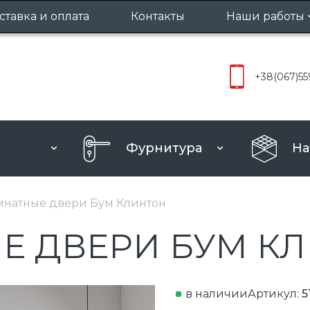
ставка и оплата
Контакты
Наши работы
Межкомнат
+38
(067)
55
Входные д
Фурнитура
На
натные двери Бум Клинтон
 ДВЕРИ БУМ К
в наличии
Артикул:
5