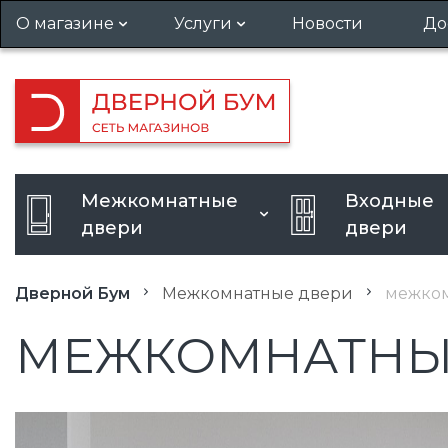
О магазине
Услуги
Новости
До
Гарантия и возврат
Установка дверей
Вакансии
Вызов замерщика
Кредит
Усиление дверного проема
Межкомнатные
Входные
Расширение дверного
двери
двери
проема
Дверной Бум
Межкомнатные двери
межком
МЕЖКОМНАТНЫЕ