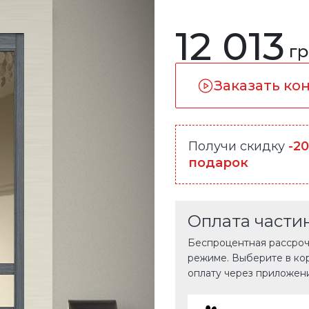
12 013
гр
Заказать ко
Получи скидку
-2
подарок
Оплата части
Беспроцентная рассрочк
режиме. Выберите в ко
оплату через приложен