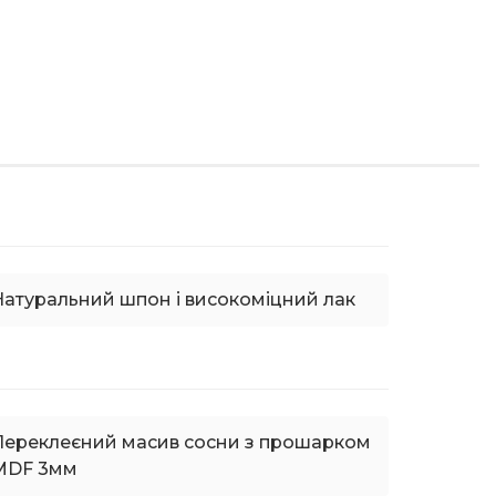
Натуральний шпон і високоміцний лак
Переклеєний масив сосни з прошарком
MDF 3мм