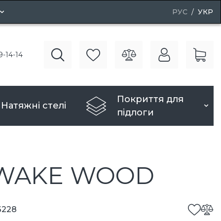
РУС
УКР
і двері
9-14-14
рі
Покриття для
Натяжні стелі
підлоги
5 WAKE WOOD
3228