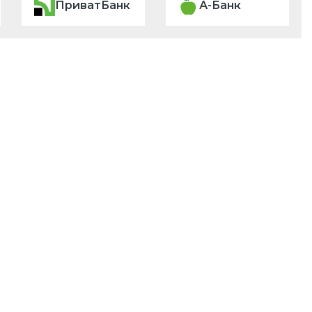
ПриватБанк
А-Банк