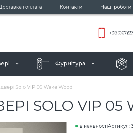
Доставка і оплата
Контакти
Наші роботи
Міжкімнатн
+38
(067)
55
Вхідні две
вері
Фурнітура
ру
 двері Solo VIP 05 Wake Wood
ЕРІ SOLO VIP 0
в наявності
Артикул: