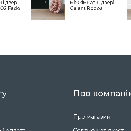
ні двері
міжкімнатні двері
02 Fado
Galant Rodos
13 980
ту
Про компані
Про магазин
 і оплата
Сертифікат якості