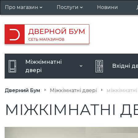
Про магазин
Послуги
Новини
Гарантія та повернення
Установка дверей
Вакансії
Виклик замірника
Кредит
Посилення дверного отвору
Міжкімнатні
Вхідні д
Розширення дверного отво
двері
Дверний Бум
Міжкімнатні двері
міжкімнатні
МІЖКІМНАТНІ ДВ