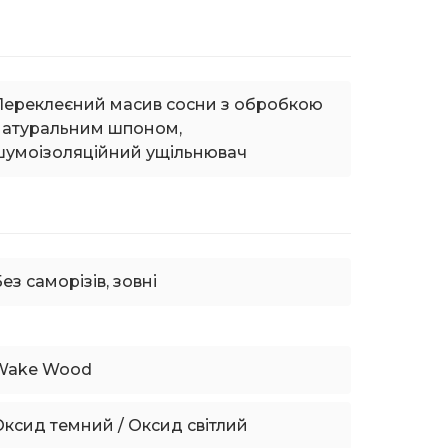
Переклеєний масив сосни з обробкою
натуральним шпоном,
шумоізоляційний ущільнювач
ез саморізів, зовні
Wake Wood
Оксид темний / Оксид світлий