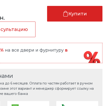
Купити
н.
нсультацию
0%
на все двери и фурнитуру
в
нами
а до 6 месяцев. Оплата по частям работает в ручном
рзине этот вариант и менеджер сформирует ссылку на
ие вашего банка