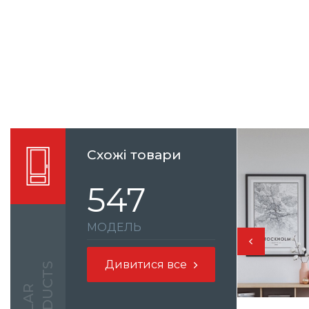
Схожі товари
547
МОДЕЛЬ
Дивитися все
S