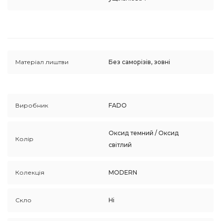
Матеріал лиштви
Без саморізів, зовні
Виробник
FADO
Оксид темний / Оксид
Колір
світлий
Колекція
MODERN
Скло
Ні