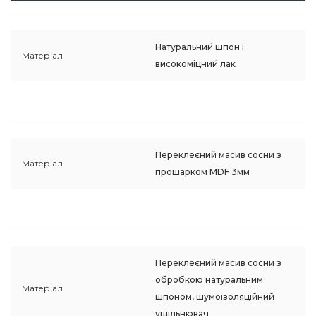
Натуральний шпон і
Матеріал
високоміцний лак
Переклеєний масив сосни з
Матеріал
прошарком MDF 3мм
Переклеєний масив сосни з
обробкою натуральним
Матеріал
шпоном, шумоізоляційний
ущільнювач