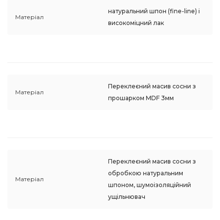
натуральний шпон (fine-line) і
Матеріал
високоміцний лак
Переклеєний масив сосни з
Матеріал
прошарком MDF 3мм
Переклеєний масив сосни з
обробкою натуральним
Матеріал
шпоном, шумоізоляційний
ущільнювач