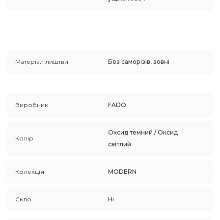
Матеріал лиштви
Без саморізів, зовні
Виробник
FADO
Оксид темний / Оксид
Колір
світлий
Колекція
MODERN
Скло
Ні