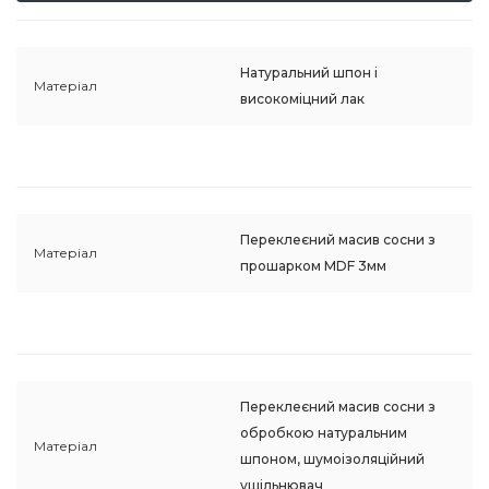
Натуральний шпон і
Матеріал
високоміцний лак
Переклеєний масив сосни з
Матеріал
прошарком MDF 3мм
Переклеєний масив сосни з
обробкою натуральним
Матеріал
шпоном, шумоізоляційний
ущільнювач