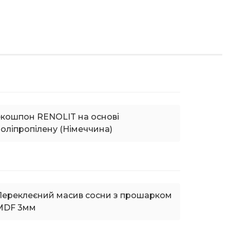
екошпон RENOLIT на основі
оліпропілену (Німеччина)
Переклеєний масив сосни з прошарком
MDF 3мм