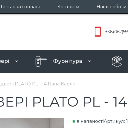
Доставка і оплата
Контакти
Наші роботи
Міжкімнатн
+38
(067)
55
Вхідні две
вері
Фурнітура
ру
 двері PLATO PL - 14 Папа Карло
ЕРІ PLATO PL - 
в наявності
Артикул: