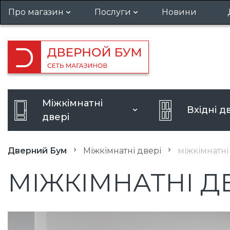
Про магазин
Послуги
Новини
Гарантія та повернення
Установка дверей
Вакансії
Виклик замірника
Кредит
Посилення дверного отвору
Міжкімнатні
Вхідні д
Розширення дверного отво
двері
Дверний Бум
Міжкімнатні двері
міжкімнатні
МІЖКІМНАТНІ ДВ