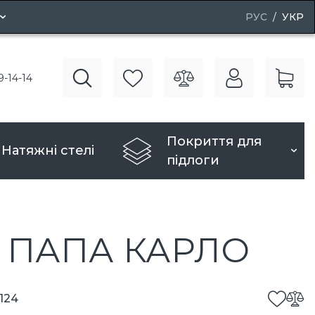
РУС
УКР
і двері
9-14-14
рі
Покриття для
Натяжні стелі
підлоги
14 ПАПА КАРЛО
1124