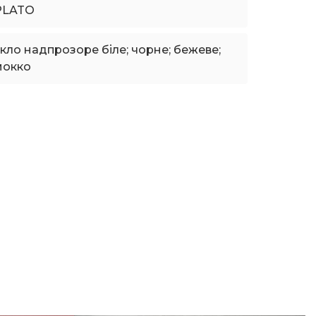
PLATO
кло надпрозоре біле; чорне; бежеве;
мокко