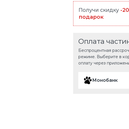
Получи скидку
-2
подарок
Оплата части
Беспроцентная рассрочк
режиме. Выберите в ко
оплату через приложен
Монобанк