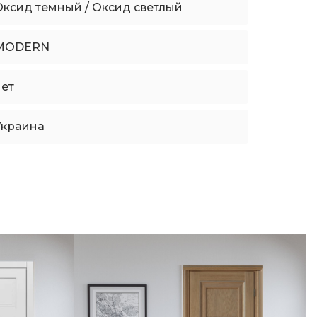
Оксид темный / Оксид светлый
MODERN
нет
Украина