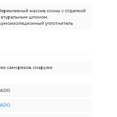
Переклееный массив сосны с отделкой
натуральным шпоном,
шумоизоляционный уплотнитель
Без саморезов, снаружи
FADO
FADO