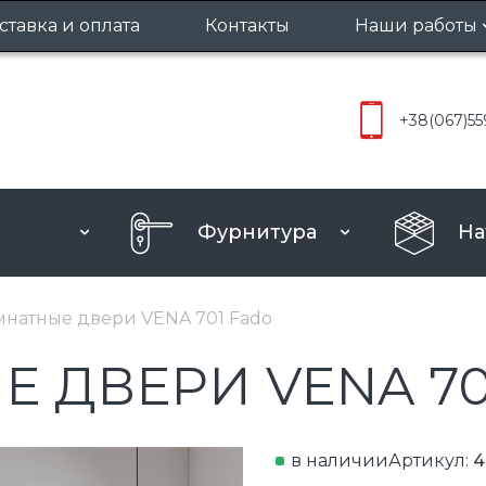
ставка и оплата
Контакты
Наши работы
Межкомнат
+38
(067)
55
Входные д
Фурнитура
На
натные двери VENA 701 Fado
ДВЕРИ VENA 70
в наличии
Артикул:
4