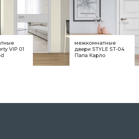
атные
межкомнатные
rty VIP 01
двери STYLE ST-04
od
Папа Карло
н.
9 390
грн.