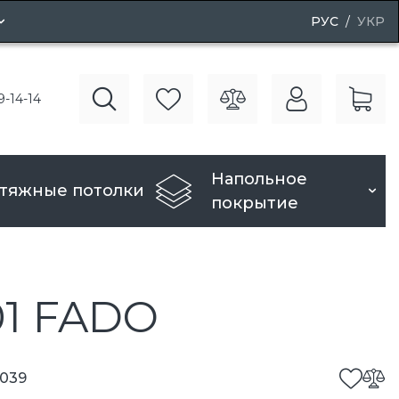
РУС
УКР
ные двери
9-14-14
вери
Напольное
тяжные потолки
покрытие
1 FADO
039