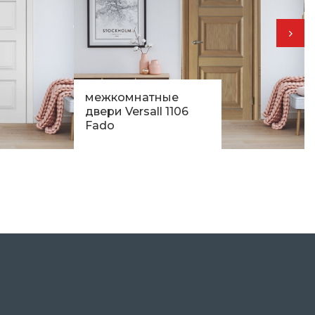
межкомнатные
двери Versall 1106
Fado
13 380
грн.