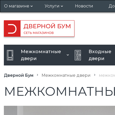
О магазине
Услуги
Новости
До
Гарантия и возврат
Установка дверей
Вакансии
Вызов замерщика
Кредит
Усиление дверного проема
Межкомнатные
Входные
Расширение дверного
двери
двери
проема
Дверной Бум
Межкомнатные двери
межком
МЕЖКОМНАТНЫЕ 