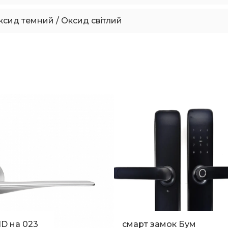
ксид темний / Оксид світлий
D на 023
смарт замок Бум