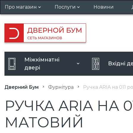
Про магазин
Послуги
Новини
Гарантія та повернення
Установка дверей
Вакансії
Виклик замірника
Кредит
Посилення дверного отвору
Міжкімнатні
Вхідні д
Розширення дверного отво
двері
Дверний Бум
Фурнітура
Ручка ARIA на 011 р
РУЧКА ARIA НА 0
МАТОВИЙ