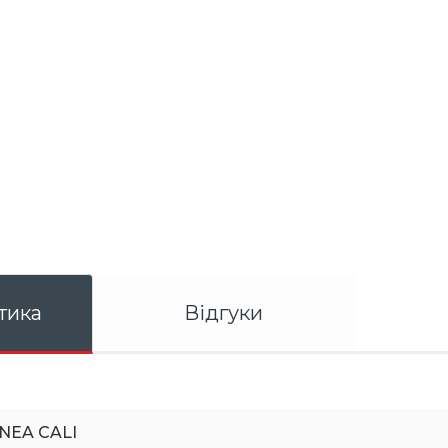
тика
Відгуки
INEA CALI