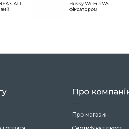
INEA CALI
Husky Wi-Fi з WC
овий
фіксатором
7 999
ту
Про компані
Про магазин
 і оплата
Сертифікат якості