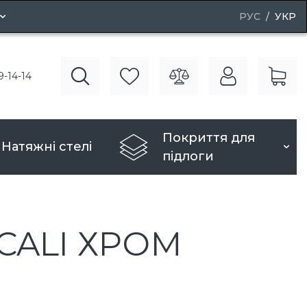
РУС
УКР
і двері
9-14-14
рі
Покриття для
Натяжні стелі
підлоги
 CALI ХРОМ