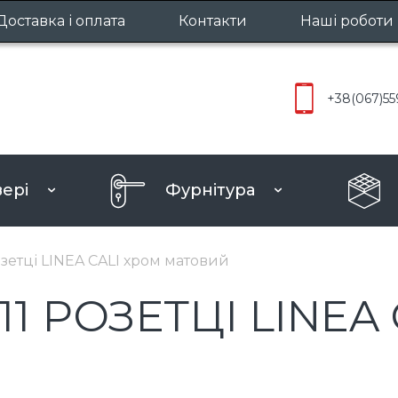
Доставка і оплата
Контакти
Наші роботи
Міжкімнатн
+38
(067)
55
Вхідні две
вері
Фурнітура
ру
озетці LINEA CALI хром матовий
11 РОЗЕТЦІ LINEA