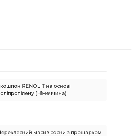
екошпон RENOLIT на основі
оліпропілену (Німеччина)
Переклеєний масив сосни з прошарком