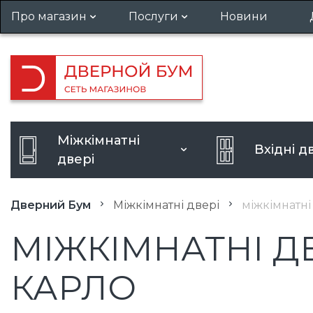
Про магазин
Послуги
Новини
Гарантія та повернення
Установка дверей
Вакансії
Виклик замірника
Кредит
Посилення дверного отвору
Міжкімнатні
Вхідні д
Розширення дверного отво
двері
Дверний Бум
Міжкімнатні двері
міжкімнатні
МІЖКІМНАТНІ ДВ
КАРЛО