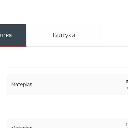
тика
Відгуки
Матеріал
п