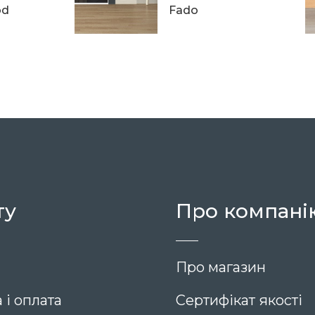
od
Fado
8 870
ту
Про компані
Про магазин
 і оплата
Сертифікат якості