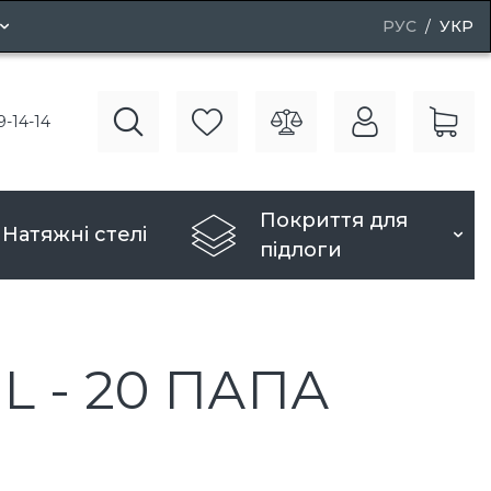
РУС
УКР
і двері
9-14-14
рі
Покриття для
Натяжні стелі
підлоги
L - 20 ПАПА