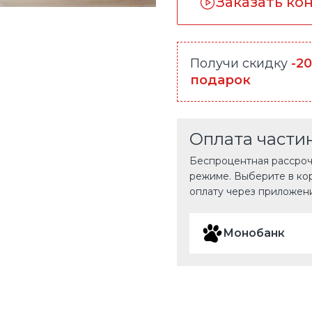
Заказать ко
Получи скидку
-2
подарок
Оплата части
Беспроцентная рассрочк
режиме. Выберите в ко
оплату через приложен
Монобанк