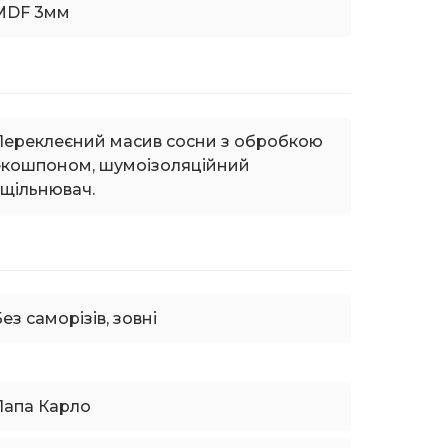
MDF 3мм
Переклеєний масив сосни з обробкою
екошпоном, шумоізоляційний
ущільнювач.
ез саморізів, зовні
Папа Карло