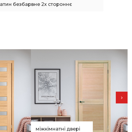
сатин безбарвне 2х стороннє
міжкімнатні двері