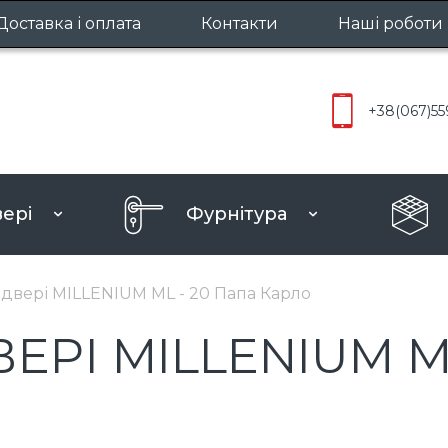
Доставка і оплата
Контакти
Наші роботи
Міжкімнатн
+38
(067)
55
Вхідні две
вері
Фурнітура
ру
 двері MILLENIUM ML - 20 Папа Карло
ЕРІ MILLENIUM M