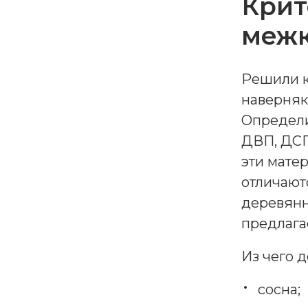
Крит
межк
Решили к
наверняка
Определи
ДВП, ДСП
эти мате
отличают
деревянн
предлага
Из чего 
сосна;