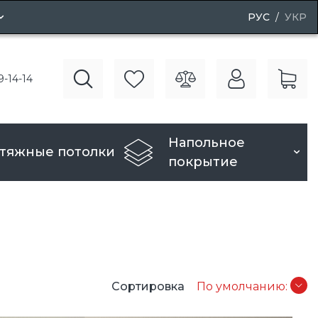
РУС
УКР
ные двери
9-14-14
вери
Напольное
тяжные потолки
покрытие
Сортировка
По умолчанию: