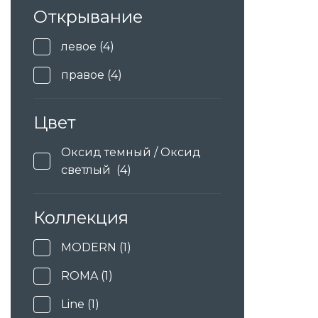
Открывание
левое (4)
правое (4)
Цвет
Оксид темный / Оксид
светлый (4)
Коллекция
MODERN (1)
ROMA (1)
Line (1)