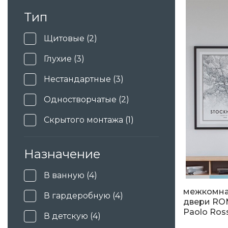
Тип
4 677
грн
5 846
грн.
Щитовые (2)
Глухие (3)
Нестандартные (3)
Одностворчатые (2)
Скрытого монтажа (1)
Элитные (1)
Назначение
В ванную (4)
межкомн
В гардеробную (4)
двери RO
Paolo Ross
В детскую (4)