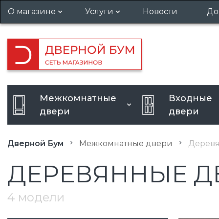
О магазине
Услуги
Новости
До
Гарантия и возврат
Установка дверей
Вакансии
Вызов замерщика
Кредит
Усиление дверного проема
Межкомнатные
Входные
Расширение дверного
двери
двери
проема
Дверной Бум
Межкомнатные двери
Деревя
ДЕРЕВЯННЫЕ Д
4 модели