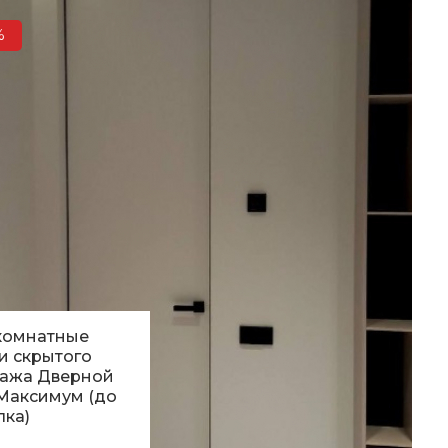
20
грн.
%
комнатные
и скрытого
ажа Дверной
Максимум (до
лка)