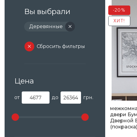
Вы выбрали
-20%
ХИТ!
Деревянные
Сбросить фильтры
Цена
от
до
грн.
межкомн
двери Бум
Дверной 
(покраска