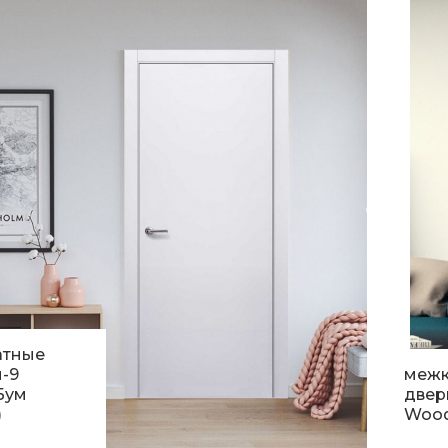
атные
-9
меж
Бум
двер
)
Woo