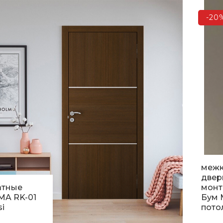
5 9
.
-20
меж
двер
атные
монт
MA RK-01
Бум 
i
пото