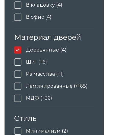
В кладовку (4)
9 956
гр
В офис (4)
В спальню (4)
Материал дверей
В туалет (4)
Деревянные (4)
В кухню (4)
Щит (+6)
Из массива (+1)
Ламинированные (+168)
МДФ (+36)
Окрашенные по RAL (+29)
Стиль
ПВХ (+303)
Минимализм (2)
Шпонированные (+585)