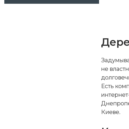
Дере
Задумыва
не власт
долговечн
Есть ком
интернет
Днепропе
Киеве.